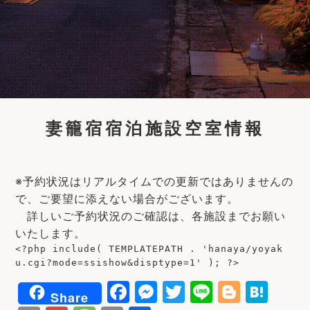
妻籠宿宿泊施設空室情報
※予約状況はリアルタイムでの更新ではありませんの
で、ご要望に添えない場合がございます。
詳しいご予約状況のご確認は、各施設までお願い
いたします。
<?php include( TEMPLATEPATH . 'hanaya/yoyak
u.cgi?mode=ssishow&disptype=1' ); ?>
F
M
T
Li
Bl
H
Share