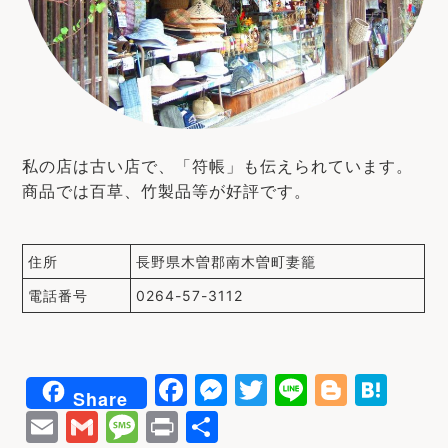
私の店は古い店で、「符帳」も伝えられています。
商品では百草、竹製品等が好評です。
住所
長野県木曽郡南木曽町妻籠
電話番号
0264-57-3112
F
M
T
Li
Bl
H
Share
a
e
w
n
o
at
E
G
M
P
共