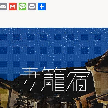
H
E
G
M
P
共
at
m
m
e
ri
有
e
ai
ai
s
n
n
l
l
s
t
a
a
g
e