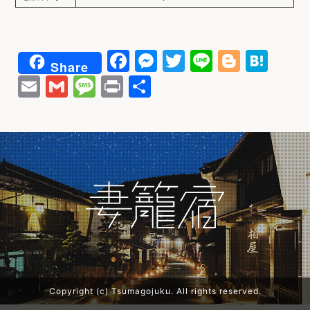
F
M
T
Li
Bl
H
Share
a
e
w
n
o
at
E
G
M
P
共
c
s
it
e
g
e
m
m
e
ri
有
e
s
t
g
n
ai
ai
s
n
b
e
e
e
a
l
l
s
t
o
n
r
r
a
o
g
g
k
e
e
r
Copyright (c) Tsumagojuku. All rights reserved.