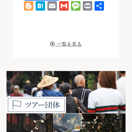
a
e
w
n
Bl
H
E
G
M
P
共
c
s
it
e
o
at
m
m
e
ri
有
e
s
t
g
e
ai
ai
s
n
b
e
e
g
n
l
l
s
t
o
n
r
e
a
a
一覧を見る
o
g
r
g
k
e
e
r