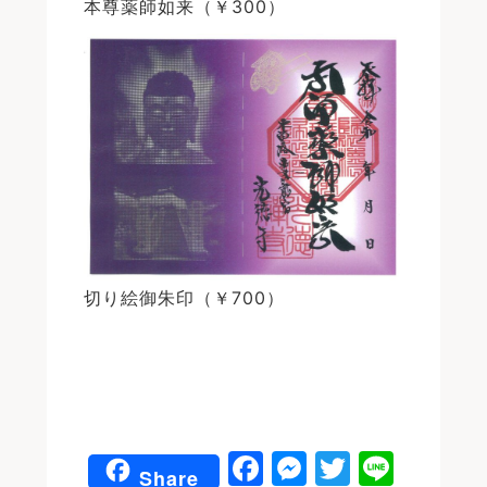
本尊薬師如来（￥300）
切り絵御朱印（￥700）
F
M
T
Li
Share