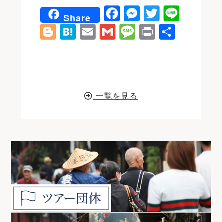
F
M
T
Li
Share
a
e
w
n
Bl
H
E
G
M
P
共
c
s
it
e
o
at
m
m
e
ri
有
e
s
t
g
e
ai
ai
s
n
b
e
e
g
n
l
l
s
t
o
n
r
e
a
a
一覧を見る
o
g
r
g
k
e
e
r