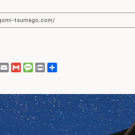
agomi-tsumago.com/
H
E
G
M
P
共
at
m
m
e
ri
有
e
ai
ai
s
n
n
l
l
s
t
a
a
g
e