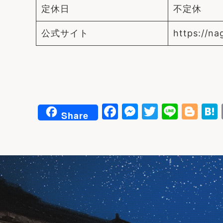
定休日
不定休
公式サイト
https://n
F
M
T
Li
Bl
Share
a
e
w
n
o
c
s
it
e
g
e
s
t
g
b
e
e
e
o
n
r
r
o
g
k
e