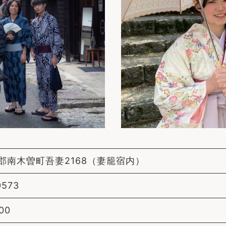
郡南木曽町吾妻2168（妻籠宿内）
0573
00