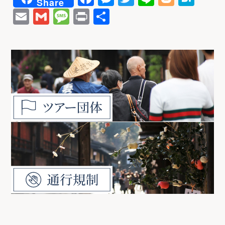
Share
a
e
w
n
o
at
E
G
M
P
共
c
s
it
e
g
e
m
m
e
ri
有
e
s
t
g
n
ai
ai
s
n
b
e
e
e
a
l
l
s
t
o
n
r
r
a
o
g
g
k
e
e
r